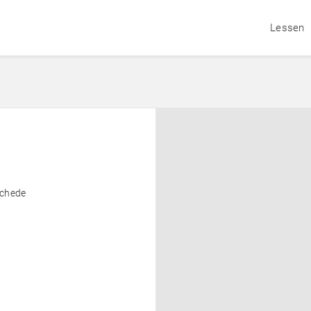
Lessen
1
chede