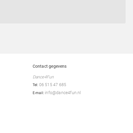
Contact gegevens
Dance4Fun
06 515 47 685
Tel:
info@dance4fun.nl
E-mail: